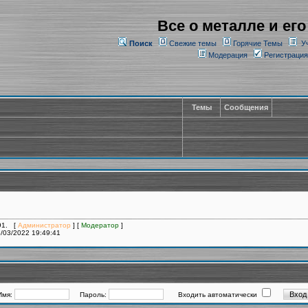
Все о металле и его
Поиск
Свежие темы
Горячие Темы
У
Модерация
Регистрация
Темы
Сообщения
091. [
Администратор
] [
Модератор
]
/03/2022 19:49:41
Имя:
Пароль:
Входить автоматически