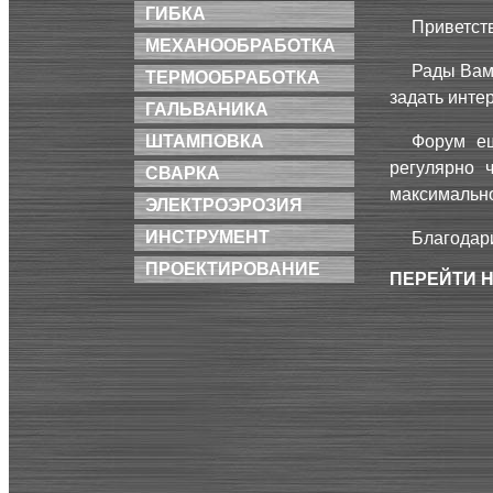
ГИБКА
Приветст
МЕХАНООБРАБОТКА
Рады Вам
ТЕРМООБРАБОТКА
задать инте
ГАЛЬВАНИКА
Форум ещ
ШТАМПОВКА
регулярно 
СВАРКА
максимально
ЭЛЕКТРОЭРОЗИЯ
ИНСТРУМЕНТ
Благодар
ПРОЕКТИРОВАНИЕ
ПЕРЕЙТИ 