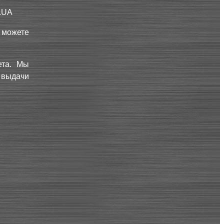
.UA
ы можете
ета. Мы
 выдачи