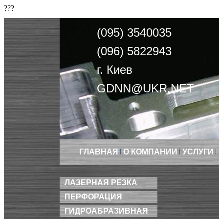
???
(095) 3540035
(096) 5822943
г. Киев
GDNN@UKR.NET
ГЛАВНАЯ
О КОМПАНИИ
УСЛУГИ
ЛАЗЕРНАЯ РЕЗКА
ПЕРФОРАЦИЯ
ГИДРОАБРАЗИВНАЯ