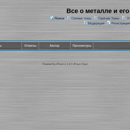
Все о металле и его
Поиск
Свежие темы
Горячие Темы
У
Модерация
Регистрация
ы
Ответы
Автор
Просмотры
Powered by
JForum 2.1.9
©
JForum Team