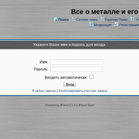
Все о металле и его
Поиск
Свежие темы
Горячие Темы
У
Модерация
Регистрация
Укажите Ваше имя и пароль для входа.
Имя:
Пароль:
Входить автоматически:
Я забыл пароль
|
Разблокировать учетную запись
Powered by
JForum 2.1.9
©
JForum Team