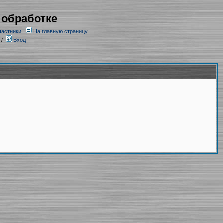
 обработке
частники
На главную страницу
/
Вход