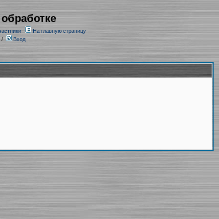
 обработке
частники
На главную страницу
/
Вход