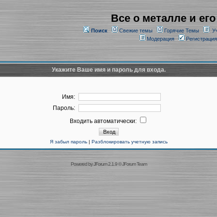
Все о металле и его
Поиск
Свежие темы
Горячие Темы
У
Модерация
Регистрация
Укажите Ваше имя и пароль для входа.
Имя:
Пароль:
Входить автоматически:
Я забыл пароль
|
Разблокировать учетную запись
Powered by
JForum 2.1.9
©
JForum Team