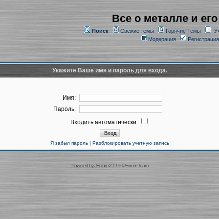
Все о металле и его
Поиск
Свежие темы
Горячие Темы
У
Модерация
Регистрация
Укажите Ваше имя и пароль для входа.
Имя:
Пароль:
Входить автоматически:
Я забыл пароль
|
Разблокировать учетную запись
Powered by
JForum 2.1.9
©
JForum Team