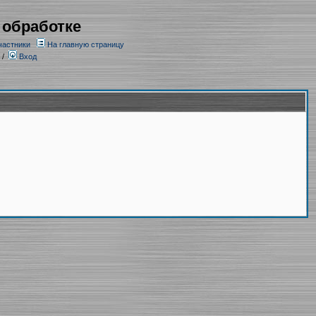
 обработке
частники
На главную страницу
/
Вход