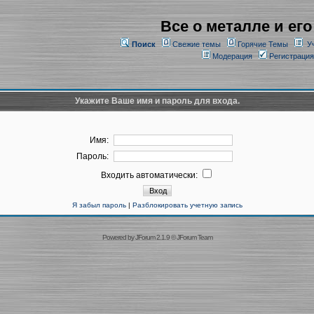
Все о металле и его
Поиск
Свежие темы
Горячие Темы
У
Модерация
Регистрация
Укажите Ваше имя и пароль для входа.
Имя:
Пароль:
Входить автоматически:
Я забыл пароль
|
Разблокировать учетную запись
Powered by
JForum 2.1.9
©
JForum Team