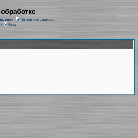
 обработке
частники
На главную страницу
/
Вход