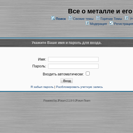
Все о металле и его
Поиск
Свежие темы
Горячие Темы
У
Модерация
Регистрация
Укажите Ваше имя и пароль для входа.
Имя:
Пароль:
Входить автоматически:
Я забыл пароль
|
Разблокировать учетную запись
Powered by
JForum 2.1.9
©
JForum Team