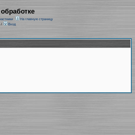
 обработке
частники
На главную страницу
/
Вход