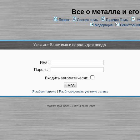
Все о металле и его
Поиск
Свежие темы
Горячие Темы
У
Модерация
Регистрация
Укажите Ваше имя и пароль для входа.
Имя:
Пароль:
Входить автоматически:
Я забыл пароль
|
Разблокировать учетную запись
Powered by
JForum 2.1.9
©
JForum Team