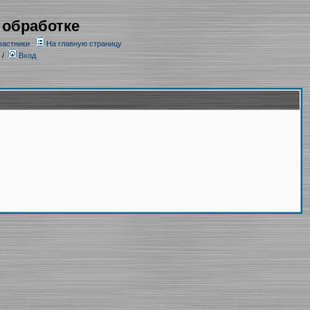
 обработке
частники
На главную страницу
/
Вход