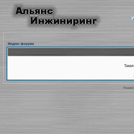
Индекс форума
Такая
Powered