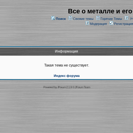
Все о металле и его
Поиск
Свежие темы
Горячие Темы
У
Модерация
Регистрация
Информация
Такая тема не существует.
Индекс форума
Powered by
JForum 2.1.9
©
JForum Team