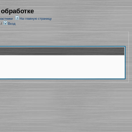
 обработке
частники
На главную страницу
/
Вход