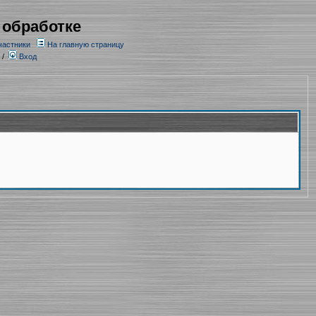
 обработке
частники
На главную страницу
/
Вход