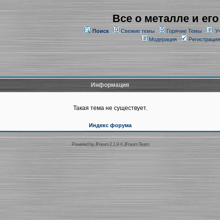
Все о металле и его
Поиск
Свежие темы
Горячие Темы
У
Модерация
Регистрация
Информация
Такая тема не существует.
Индекс форума
Powered by
JForum 2.1.9
©
JForum Team