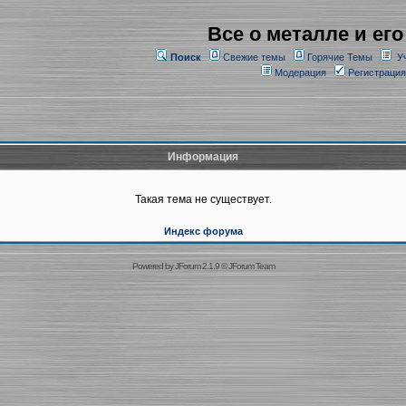
Все о металле и его
Поиск
Свежие темы
Горячие Темы
У
Модерация
Регистрация
Информация
Такая тема не существует.
Индекс форума
Powered by
JForum 2.1.9
©
JForum Team