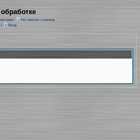
 обработке
частники
На главную страницу
/
Вход