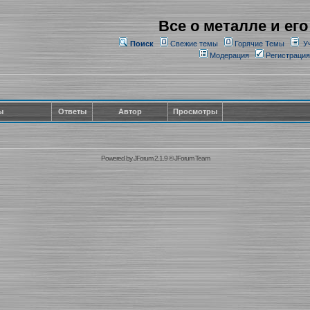
Все о металле и его
Поиск
Свежие темы
Горячие Темы
У
Модерация
Регистрация
ы
Ответы
Автор
Просмотры
Powered by
JForum 2.1.9
©
JForum Team