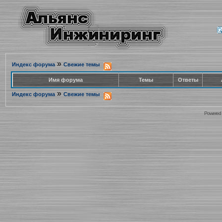
»
Индекс форума
Свежие темы
Имя форума
Темы
Ответы
»
Индекс форума
Свежие темы
Powered