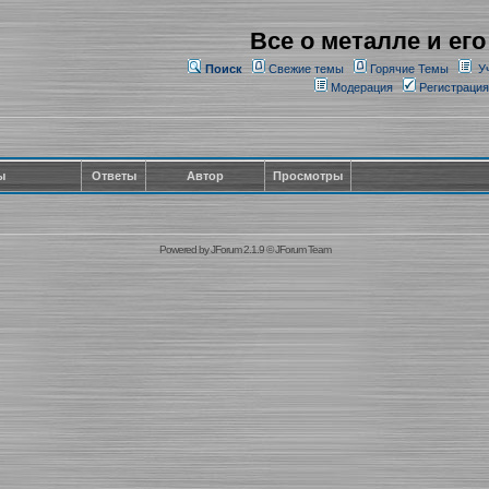
Все о металле и его
Поиск
Свежие темы
Горячие Темы
У
Модерация
Регистрация
ы
Ответы
Автор
Просмотры
Powered by
JForum 2.1.9
©
JForum Team