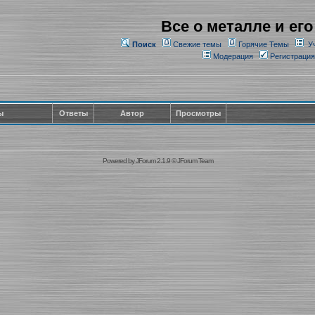
Все о металле и его
Поиск
Свежие темы
Горячие Темы
У
Модерация
Регистрация
ы
Ответы
Автор
Просмотры
Powered by
JForum 2.1.9
©
JForum Team