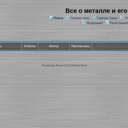
Все о металле и его
Поиск
Свежие темы
Горячие Темы
У
Модерация
Регистрация
ы
Ответы
Автор
Просмотры
Powered by
JForum 2.1.9
©
JForum Team