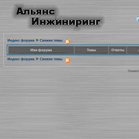
»
Индекс форума
Свежие темы
Имя форума
Темы
Ответы
»
Индекс форума
Свежие темы
Powered