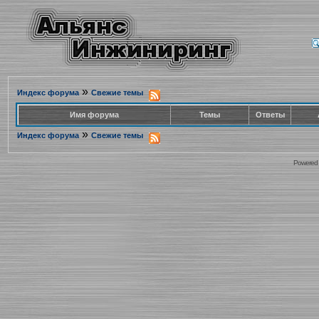
»
Индекс форума
Свежие темы
Имя форума
Темы
Ответы
»
Индекс форума
Свежие темы
Powered