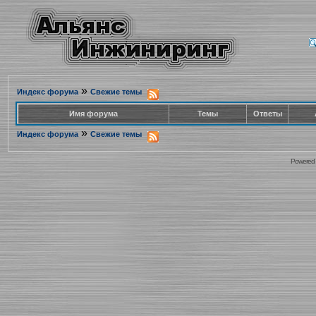
»
Индекс форума
Свежие темы
Имя форума
Темы
Ответы
»
Индекс форума
Свежие темы
Powered