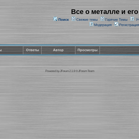
Все о металле и его
Поиск
Свежие темы
Горячие Темы
У
Модерация
Регистрация
ы
Ответы
Автор
Просмотры
Powered by
JForum 2.1.9
©
JForum Team