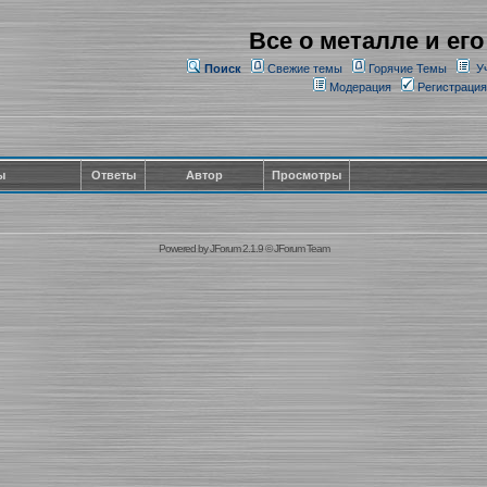
Все о металле и его
Поиск
Свежие темы
Горячие Темы
У
Модерация
Регистрация
ы
Ответы
Автор
Просмотры
Powered by
JForum 2.1.9
©
JForum Team