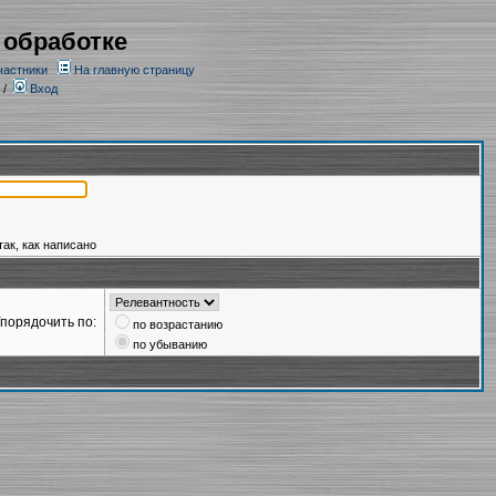
 обработке
частники
На главную страницу
/
Вход
так, как написано
порядочить по:
по возрастанию
по убыванию