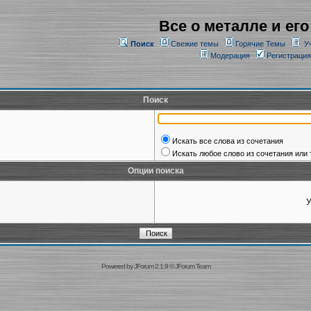
Все о металле и его
Поиск
Свежие темы
Горячие Темы
У
Модерация
Регистрация
Поиск
Искать все слова из сочетания
Искать любое слово из сочетания или 
Опции поиска
У
Powered by
JForum 2.1.9
©
JForum Team