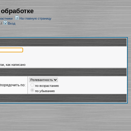
 обработке
частники
На главную страницу
/
Вход
так, как написано
порядочить по:
по возрастанию
по убыванию