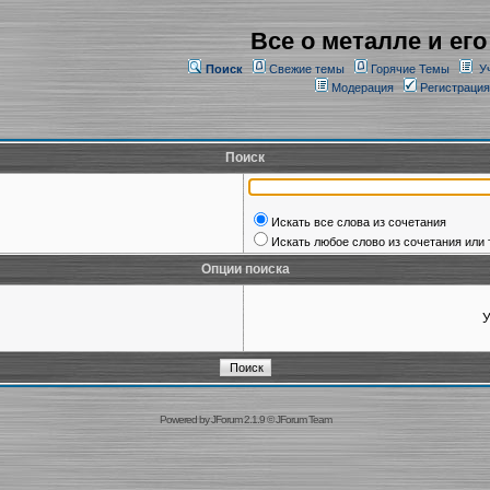
Все о металле и его
Поиск
Свежие темы
Горячие Темы
У
Модерация
Регистрация
Поиск
Искать все слова из сочетания
Искать любое слово из сочетания или 
Опции поиска
У
Powered by
JForum 2.1.9
©
JForum Team