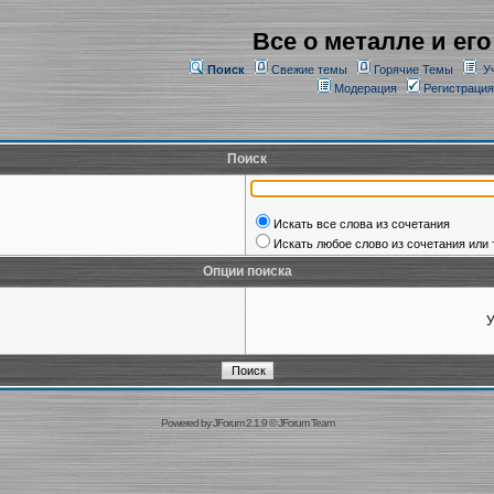
Все о металле и его
Поиск
Свежие темы
Горячие Темы
У
Модерация
Регистрация
Поиск
Искать все слова из сочетания
Искать любое слово из сочетания или 
Опции поиска
У
Powered by
JForum 2.1.9
©
JForum Team