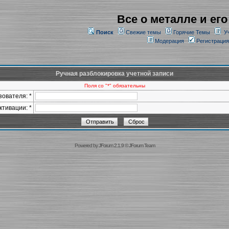
Все о металле и его
Поиск
Свежие темы
Горячие Темы
У
Модерация
Регистрация
Ручная разблокировка учетной записи
Поля со "*" обязательны
ователя: *
ктивации: *
Powered by
JForum 2.1.9
©
JForum Team