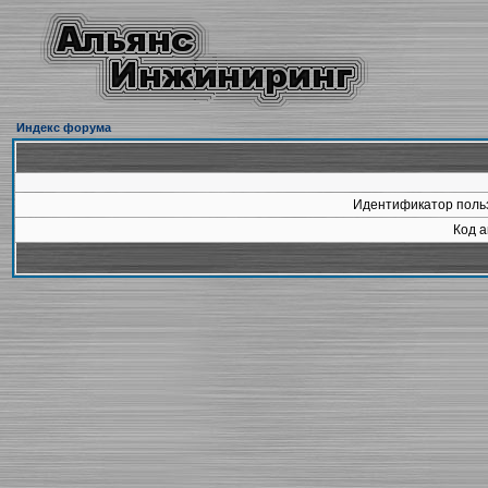
Индекс форума
Идентификатор польз
Код а