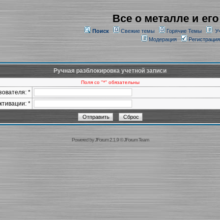
Все о металле и его
Поиск
Свежие темы
Горячие Темы
У
Модерация
Регистрация
Ручная разблокировка учетной записи
Поля со "*" обязательны
ователя: *
ктивации: *
Powered by
JForum 2.1.9
©
JForum Team