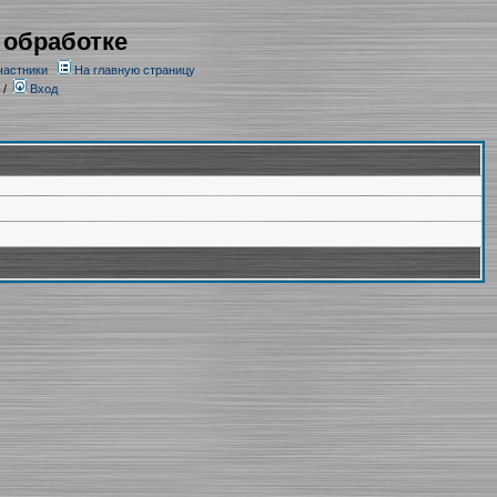
 обработке
частники
На главную страницу
/
Вход