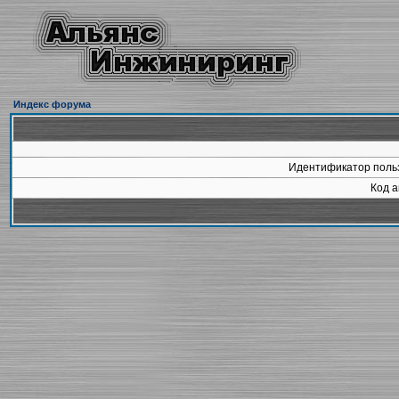
Индекс форума
Идентификатор польз
Код а