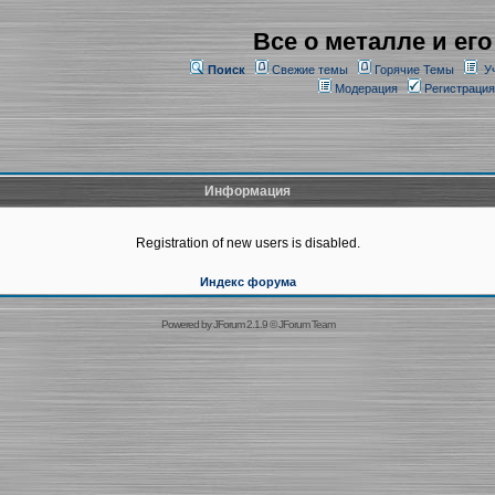
Все о металле и его
Поиск
Свежие темы
Горячие Темы
У
Модерация
Регистрация
Информация
Registration of new users is disabled.
Индекс форума
Powered by
JForum 2.1.9
©
JForum Team