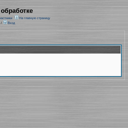
 обработке
частники
На главную страницу
/
Вход