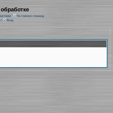
 обработке
частники
На главную страницу
/
Вход