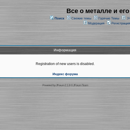
Все о металле и его
Поиск
Свежие темы
Горячие Темы
У
Модерация
Регистрация
Информация
Registration of new users is disabled.
Индекс форума
Powered by
JForum 2.1.9
©
JForum Team