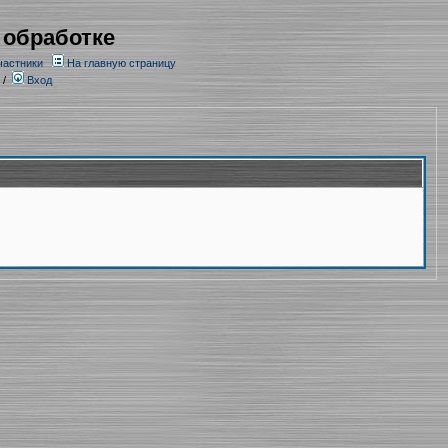
 обработке
частники
На главную страницу
/
Вход