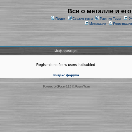
Все о металле и его
Поиск
Свежие темы
Горячие Темы
У
Модерация
Регистрация
Информация
Registration of new users is disabled.
Индекс форума
Powered by
JForum 2.1.9
©
JForum Team