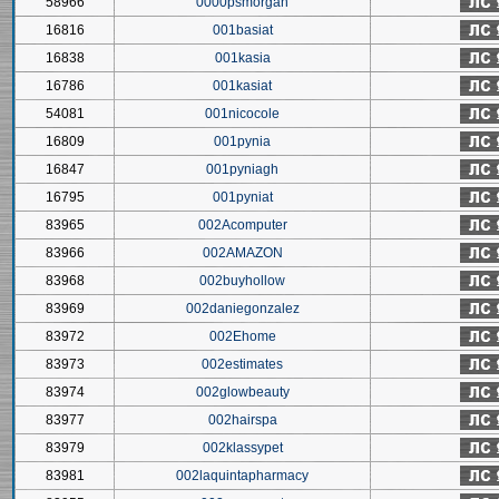
58966
0000psmorgan
16816
001basiat
16838
001kasia
16786
001kasiat
54081
001nicocole
16809
001pynia
16847
001pyniagh
16795
001pyniat
83965
002Acomputer
83966
002AMAZON
83968
002buyhollow
83969
002daniegonzalez
83972
002Ehome
83973
002estimates
83974
002glowbeauty
83977
002hairspa
83979
002klassypet
83981
002laquintapharmacy