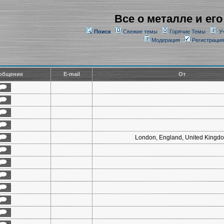
Все о металле и его
Поиск
Свежие темы
Горячие Темы
У
Модерация
Регистрация
общение
E-mail
От
London, England, United Kingd