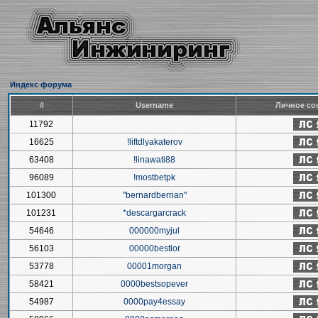
Индекс форума
#
Username
Личное со
11792
16625
!liftdlyakaterov
63408
!linawati88
96089
!mostbetpk
101300
"bernardberrian"
101231
*descargarcrack
54646
000000myjul
56103
00000bestlor
53778
00001morgan
58421
0000bestsopever
54987
0000pay4essay