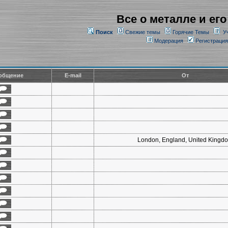
Все о металле и его
Поиск
Свежие темы
Горячие Темы
У
Модерация
Регистрация
общение
E-mail
От
London, England, United Kingd