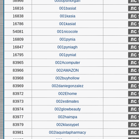
58966
0000psmorgan
16816
001basiat
16838
001kasia
16786
001kasiat
54081
001nicocole
16809
001pynia
16847
001pyniagh
16795
001pyniat
83965
002Acomputer
83966
002AMAZON
83968
002buyhollow
83969
002daniegonzalez
83972
002Ehome
83973
002estimates
83974
002glowbeauty
83977
002hairspa
83979
002klassypet
83981
002laquintapharmacy