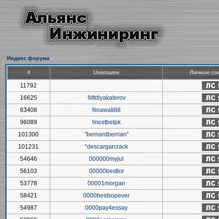
Индекс форума
#
Username
Личное со
11792
16625
!liftdlyakaterov
63408
!linawati88
96089
!mostbetpk
101300
"bernardberrian"
101231
*descargarcrack
54646
000000myjul
56103
00000bestlor
53778
00001morgan
58421
0000bestsopever
54987
0000pay4essay