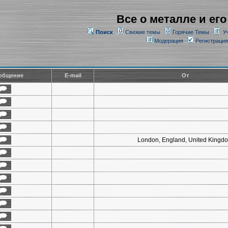
Все о металле и его
Поиск
Свежие темы
Горячие Темы
У
Модерация
Регистрация
общение
E-mail
От
London, England, United Kingd