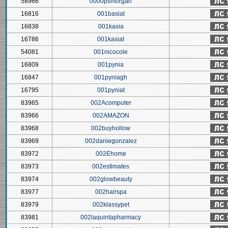
58966
0000psmorgan
16816
001basiat
16838
001kasia
16786
001kasiat
54081
001nicocole
16809
001pynia
16847
001pyniagh
16795
001pyniat
83965
002Acomputer
83966
002AMAZON
83968
002buyhollow
83969
002daniegonzalez
83972
002Ehome
83973
002estimates
83974
002glowbeauty
83977
002hairspa
83979
002klassypet
83981
002laquintapharmacy