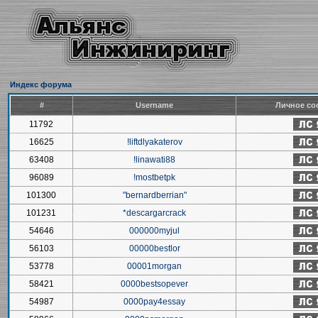
Индекс форума
#
Username
Личное со
11792
16625
!liftdlyakaterov
63408
!linawati88
96089
!mostbetpk
101300
"bernardberrian"
101231
*descargarcrack
54646
000000myjul
56103
00000bestlor
53778
00001morgan
58421
0000bestsopever
54987
0000pay4essay