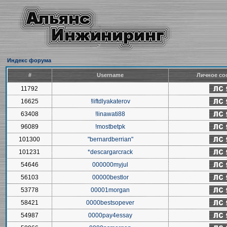
Индекс форума
#
Username
Личное со
11792
16625
!liftdlyakaterov
63408
!linawati88
96089
!mostbetpk
101300
"bernardberrian"
101231
*descargarcrack
54646
000000myjul
56103
00000bestlor
53778
00001morgan
58421
0000bestsopever
54987
0000pay4essay