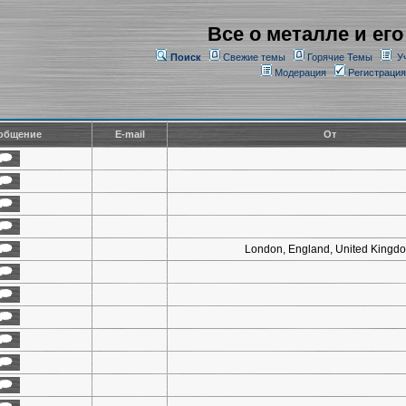
Все о металле и его
Поиск
Свежие темы
Горячие Темы
У
Модерация
Регистрация
общение
E-mail
От
London, England, United Kingd