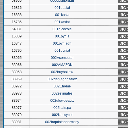
58966
0000psmorgan
16816
001basiat
16838
001kasia
16786
001kasiat
54081
001nicocole
16809
001pynia
16847
001pyniagh
16795
001pyniat
83965
002Acomputer
83966
002AMAZON
83968
002buyhollow
83969
002daniegonzalez
83972
002Ehome
83973
002estimates
83974
002glowbeauty
83977
002hairspa
83979
002klassypet
83981
002laquintapharmacy