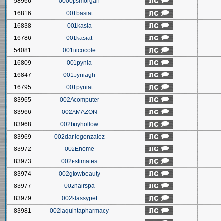
58966
0000psmorgan
16816
001basiat
16838
001kasia
16786
001kasiat
54081
001nicocole
16809
001pynia
16847
001pyniagh
16795
001pyniat
83965
002Acomputer
83966
002AMAZON
83968
002buyhollow
83969
002daniegonzalez
83972
002Ehome
83973
002estimates
83974
002glowbeauty
83977
002hairspa
83979
002klassypet
83981
002laquintapharmacy