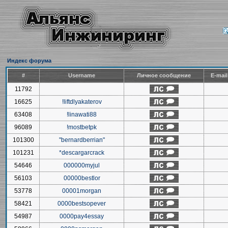
Индекс форума
#
Username
Личное сообщение
E-mai
11792
16625
!liftdlyakaterov
63408
!linawati88
96089
!mostbetpk
101300
"bernardberrian"
101231
*descargarcrack
54646
000000myjul
56103
00000bestlor
53778
00001morgan
58421
0000bestsopever
54987
0000pay4essay