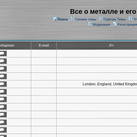
Все о металле и его
Поиск
Свежие темы
Горячие Темы
У
Модерация
Регистрация
общение
E-mail
От
London, England, United Kingd