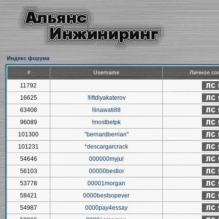
Индекс форума
#
Username
Личное со
11792
16625
!liftdlyakaterov
63408
!linawati88
96089
!mostbetpk
101300
"bernardberrian"
101231
*descargarcrack
54646
000000myjul
56103
00000bestlor
53778
00001morgan
58421
0000bestsopever
54987
0000pay4essay