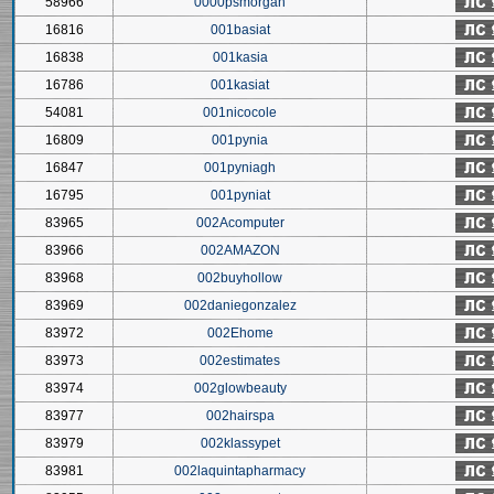
58966
0000psmorgan
16816
001basiat
16838
001kasia
16786
001kasiat
54081
001nicocole
16809
001pynia
16847
001pyniagh
16795
001pyniat
83965
002Acomputer
83966
002AMAZON
83968
002buyhollow
83969
002daniegonzalez
83972
002Ehome
83973
002estimates
83974
002glowbeauty
83977
002hairspa
83979
002klassypet
83981
002laquintapharmacy