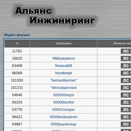
Индекс форума
#
Username
Личное со
11792
16625
!liftdlyakaterov
63408
!linawati88
96089
!mostbetpk
101300
"bernardberrian"
101231
*descargarcrack
54646
000000myjul
56103
00000bestlor
53778
00001morgan
58421
0000bestsopever
54987
0000pay4essay