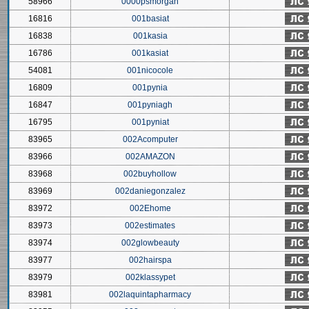
58966
0000psmorgan
16816
001basiat
16838
001kasia
16786
001kasiat
54081
001nicocole
16809
001pynia
16847
001pyniagh
16795
001pyniat
83965
002Acomputer
83966
002AMAZON
83968
002buyhollow
83969
002daniegonzalez
83972
002Ehome
83973
002estimates
83974
002glowbeauty
83977
002hairspa
83979
002klassypet
83981
002laquintapharmacy