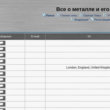
Все о металле и его
Поиск
Свежие темы
Горячие Темы
У
Модерация
Регистрация
общение
E-mail
От
London, England, United Kingd