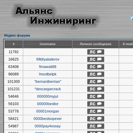
Индекс форума
#
Username
Личное сообщение
E-mai
11792
16625
!liftdlyakaterov
63408
!linawati88
96089
!mostbetpk
101300
"bernardberrian"
101231
*descargarcrack
54646
000000myjul
56103
00000bestlor
53778
00001morgan
58421
0000bestsopever
54987
0000pay4essay