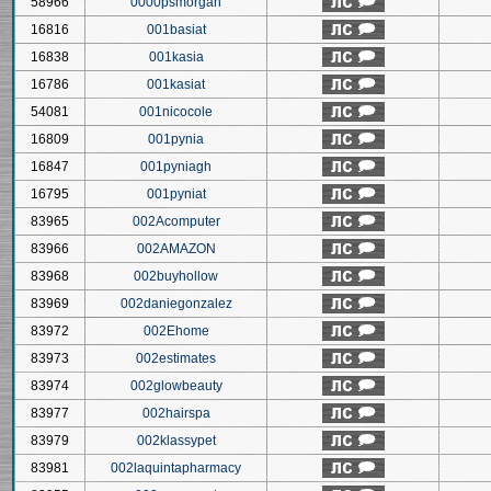
58966
0000psmorgan
16816
001basiat
16838
001kasia
16786
001kasiat
54081
001nicocole
16809
001pynia
16847
001pyniagh
16795
001pyniat
83965
002Acomputer
83966
002AMAZON
83968
002buyhollow
83969
002daniegonzalez
83972
002Ehome
83973
002estimates
83974
002glowbeauty
83977
002hairspa
83979
002klassypet
83981
002laquintapharmacy