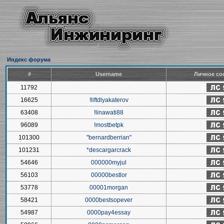
Индекс форума
#
Username
Личное со
11792
16625
!liftdlyakaterov
63408
!linawati88
96089
!mostbetpk
101300
"bernardberrian"
101231
*descargarcrack
54646
000000myjul
56103
00000bestlor
53778
00001morgan
58421
0000bestsopever
54987
0000pay4essay