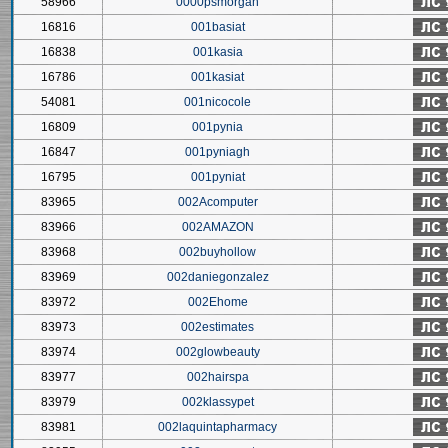
58966
0000psmorgan
16816
001basiat
16838
001kasia
16786
001kasiat
54081
001nicocole
16809
001pynia
16847
001pyniagh
16795
001pyniat
83965
002Acomputer
83966
002AMAZON
83968
002buyhollow
83969
002daniegonzalez
83972
002Ehome
83973
002estimates
83974
002glowbeauty
83977
002hairspa
83979
002klassypet
83981
002laquintapharmacy