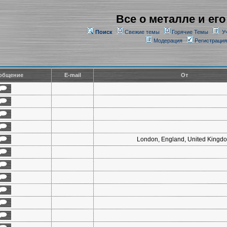
Все о металле и его
Поиск
Свежие темы
Горячие Темы
У
Модерация
Регистрация
общение
E-mail
От
London, England, United Kingd