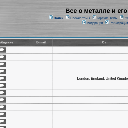
Все о металле и его
Поиск
Свежие темы
Горячие Темы
У
Модерация
Регистрация
общение
E-mail
От
London, England, United Kingd