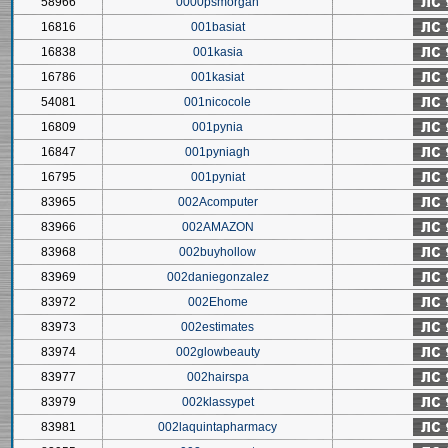
58966
0000psmorgan
16816
001basiat
16838
001kasia
16786
001kasiat
54081
001nicocole
16809
001pynia
16847
001pyniagh
16795
001pyniat
83965
002Acomputer
83966
002AMAZON
83968
002buyhollow
83969
002daniegonzalez
83972
002Ehome
83973
002estimates
83974
002glowbeauty
83977
002hairspa
83979
002klassypet
83981
002laquintapharmacy