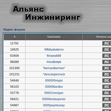
Индекс форума
#
Username
Личное со
11792
16625
!liftdlyakaterov
63408
!linawati88
96089
!mostbetpk
101300
"bernardberrian"
101231
*descargarcrack
54646
000000myjul
56103
00000bestlor
53778
00001morgan
58421
0000bestsopever
54987
0000pay4essay