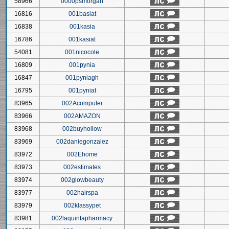
58966
0000psmorgan
16816
001basiat
16838
001kasia
16786
001kasiat
54081
001nicocole
16809
001pynia
16847
001pyniagh
16795
001pyniat
83965
002Acomputer
83966
002AMAZON
83968
002buyhollow
83969
002daniegonzalez
83972
002Ehome
83973
002estimates
83974
002glowbeauty
83977
002hairspa
83979
002klassypet
83981
002laquintapharmacy