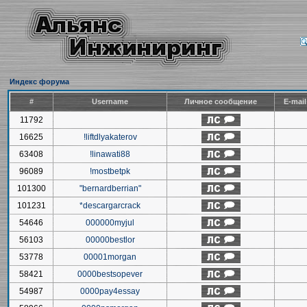
Индекс форума
#
Username
Личное сообщение
E-mai
11792
16625
!liftdlyakaterov
63408
!linawati88
96089
!mostbetpk
101300
"bernardberrian"
101231
*descargarcrack
54646
000000myjul
56103
00000bestlor
53778
00001morgan
58421
0000bestsopever
54987
0000pay4essay