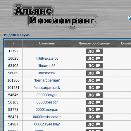
Индекс форума
#
Username
Личное сообщение
E-mai
11792
16625
!liftdlyakaterov
63408
!linawati88
96089
!mostbetpk
101300
"bernardberrian"
101231
*descargarcrack
54646
000000myjul
56103
00000bestlor
53778
00001morgan
58421
0000bestsopever
54987
0000pay4essay