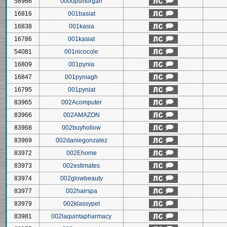
58966
0000psmorgan
16816
001basiat
16838
001kasia
16786
001kasiat
54081
001nicocole
16809
001pynia
16847
001pyniagh
16795
001pyniat
83965
002Acomputer
83966
002AMAZON
83968
002buyhollow
83969
002daniegonzalez
83972
002Ehome
83973
002estimates
83974
002glowbeauty
83977
002hairspa
83979
002klassypet
83981
002laquintapharmacy