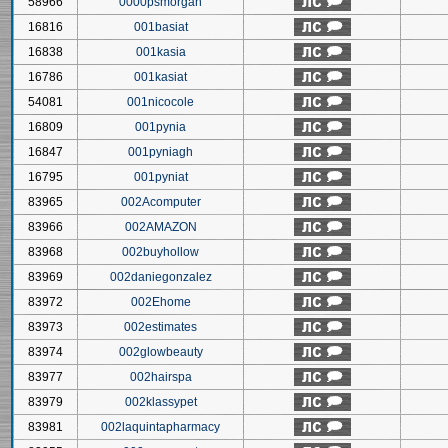
58966
0000psmorgan
16816
001basiat
16838
001kasia
16786
001kasiat
54081
001nicocole
16809
001pynia
16847
001pyniagh
16795
001pyniat
83965
002Acomputer
83966
002AMAZON
83968
002buyhollow
83969
002daniegonzalez
83972
002Ehome
83973
002estimates
83974
002glowbeauty
83977
002hairspa
83979
002klassypet
83981
002laquintapharmacy