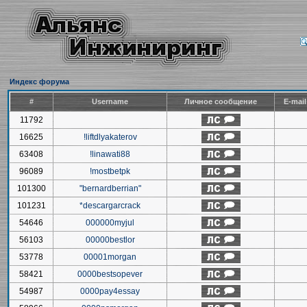
Индекс форума
#
Username
Личное сообщение
E-mai
11792
16625
!liftdlyakaterov
63408
!linawati88
96089
!mostbetpk
101300
"bernardberrian"
101231
*descargarcrack
54646
000000myjul
56103
00000bestlor
53778
00001morgan
58421
0000bestsopever
54987
0000pay4essay