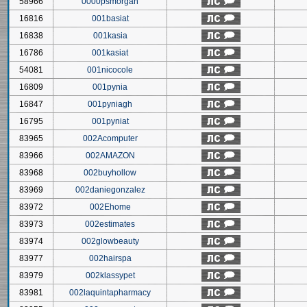
58966
0000psmorgan
16816
001basiat
16838
001kasia
16786
001kasiat
54081
001nicocole
16809
001pynia
16847
001pyniagh
16795
001pyniat
83965
002Acomputer
83966
002AMAZON
83968
002buyhollow
83969
002daniegonzalez
83972
002Ehome
83973
002estimates
83974
002glowbeauty
83977
002hairspa
83979
002klassypet
83981
002laquintapharmacy