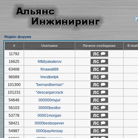
Индекс форума
#
Username
Личное сообщение
E-mai
11792
16625
!liftdlyakaterov
63408
!linawati88
96089
!mostbetpk
101300
"bernardberrian"
101231
*descargarcrack
54646
000000myjul
56103
00000bestlor
53778
00001morgan
58421
0000bestsopever
54987
0000pay4essay