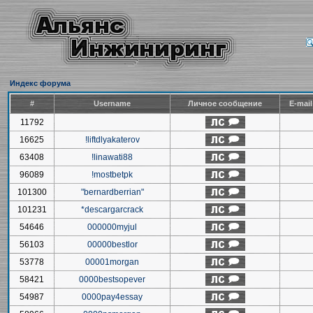
Индекс форума
#
Username
Личное сообщение
E-mai
11792
16625
!liftdlyakaterov
63408
!linawati88
96089
!mostbetpk
101300
"bernardberrian"
101231
*descargarcrack
54646
000000myjul
56103
00000bestlor
53778
00001morgan
58421
0000bestsopever
54987
0000pay4essay