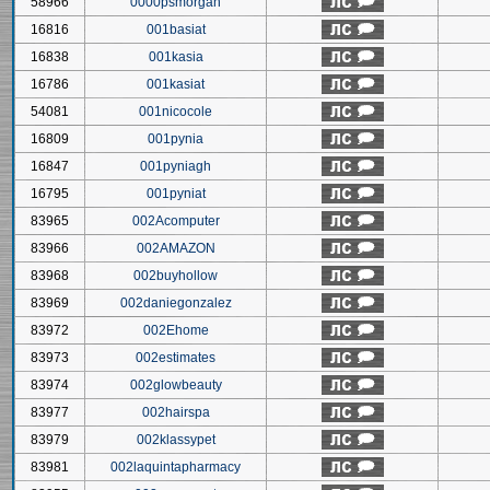
58966
0000psmorgan
16816
001basiat
16838
001kasia
16786
001kasiat
54081
001nicocole
16809
001pynia
16847
001pyniagh
16795
001pyniat
83965
002Acomputer
83966
002AMAZON
83968
002buyhollow
83969
002daniegonzalez
83972
002Ehome
83973
002estimates
83974
002glowbeauty
83977
002hairspa
83979
002klassypet
83981
002laquintapharmacy