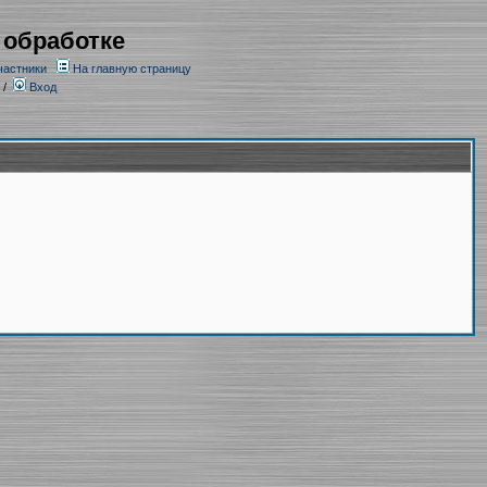
 обработке
частники
На главную страницу
/
Вход