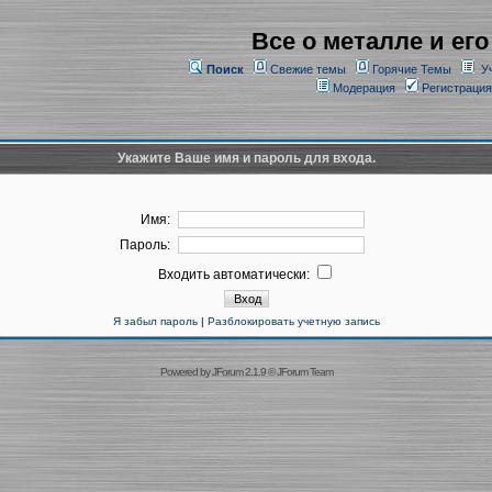
Все о металле и его
Поиск
Свежие темы
Горячие Темы
У
Модерация
Регистрация
Укажите Ваше имя и пароль для входа.
Имя:
Пароль:
Входить автоматически:
Я забыл пароль
|
Разблокировать учетную запись
Powered by
JForum 2.1.9
©
JForum Team