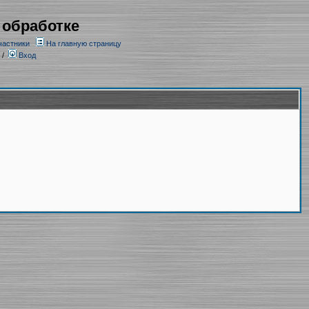
 обработке
частники
На главную страницу
/
Вход