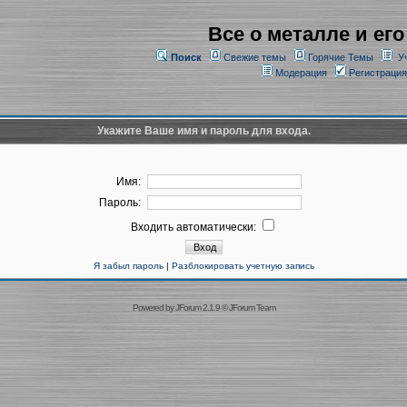
Все о металле и его
Поиск
Свежие темы
Горячие Темы
У
Модерация
Регистрация
Укажите Ваше имя и пароль для входа.
Имя:
Пароль:
Входить автоматически:
Я забыл пароль
|
Разблокировать учетную запись
Powered by
JForum 2.1.9
©
JForum Team