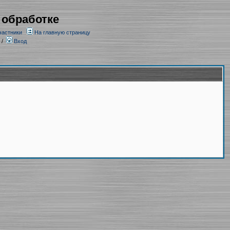
 обработке
частники
На главную страницу
/
Вход