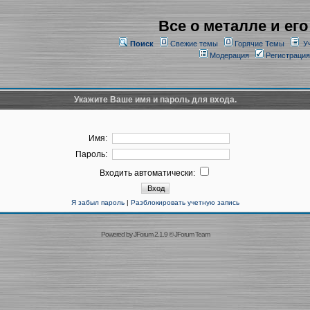
Все о металле и его
Поиск
Свежие темы
Горячие Темы
У
Модерация
Регистрация
Укажите Ваше имя и пароль для входа.
Имя:
Пароль:
Входить автоматически:
Я забыл пароль
|
Разблокировать учетную запись
Powered by
JForum 2.1.9
©
JForum Team