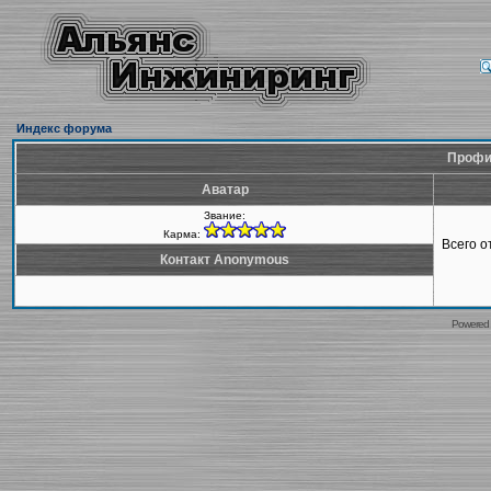
Индекс форума
Профи
Аватар
Звание:
Карма:
Всего 
Контакт Anonymous
Powered